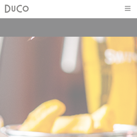
Dutch
English
German
Over DuCo Deurne
Hotel
Nieuws
Lunchkaart
Dinerkaart