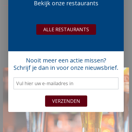
Bekijk onze restaurants
€
26,
00
ALLE RESTAURANTS
per persoon
RESERVEER EEN TAFEL
Nooit meer een actie missen?
Schrijf je dan in voor onze nieuwsbrief.