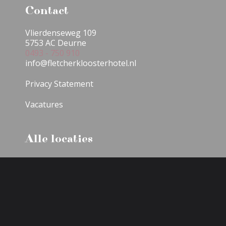
Contact
Vlierdenseweg 109
5753 AC Deurne
0493 - 750 910
info@fletcherkloosterhotel.nl
Privacy Statement
​Vacatures
Alle locaties
DuCo Middelburg »
DuCo Deurne »
DuCo Leeuwarden »
DuCo Haamstede »
DuCo Oss »
DuCo Winterswijk;
DuCo Uden-Veghel »