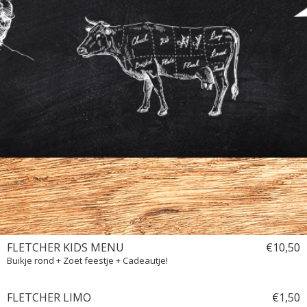
Kinderkaart
Wijnkaart
Bites
FLETCHER KIDS MENU
€
10,
50
Buikje rond + Zoet feestje + Cadeautje!
FLETCHER LIMO
€
1,
50