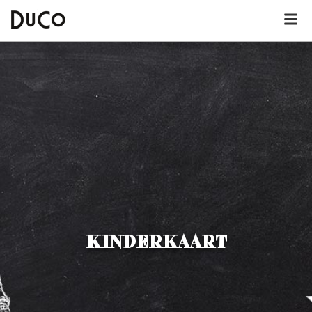
Dutch
English
German
Over DuCo Deurne
Hotel
Nieuws
KINDERKAART
Lunchkaart
Dinerkaart