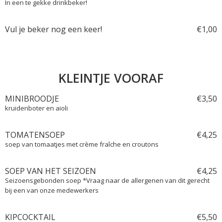
In een te gekke drinkbeker!
Vul je beker nog een keer!
€
1,
00
KLEINTJE VOORAF
MINIBROODJE
€
3,
50
kruidenboter en aioli
TOMATENSOEP
€
4,
25
soep van tomaatjes met crème fraîche en croutons
SOEP VAN HET SEIZOEN
€
4,
25
Seizoensgebonden soep *Vraag naar de allergenen van dit gerecht
bij een van onze medewerkers
KIPCOCKTAIL
€
5,
50