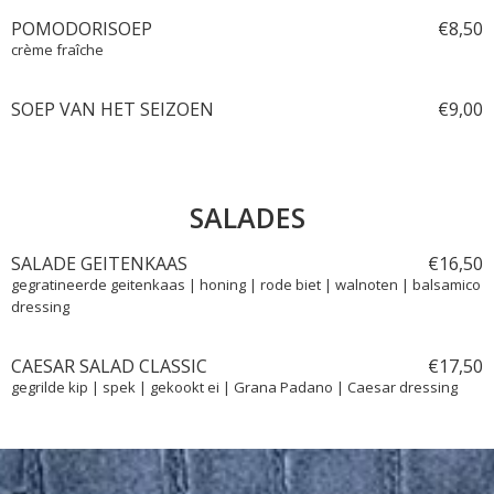
POMODORISOEP
€
8,
50
crème fraîche
SOEP VAN HET SEIZOEN
€
9,
00
SALADES
SALADE GEITENKAAS
€
16,
50
gegratineerde geitenkaas | honing | rode biet | walnoten | balsamico
dressing
CAESAR SALAD CLASSIC
€
17,
50
gegrilde kip | spek | gekookt ei | Grana Padano | Caesar dressing