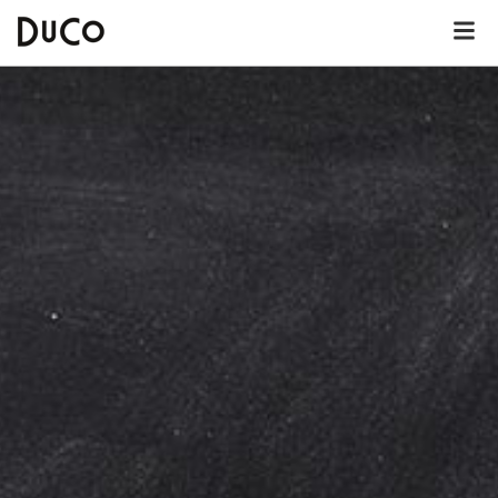
Dutch
English
German
Over DuCo Deurne
Hotel
Nieuws
Lunchkaart
Dinerkaart