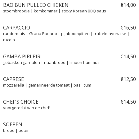
BAO BUN PULLED CHICKEN
€
14,
00
stoombroodje | komkommer | sticky Korean BBQ saus
CARPACCIO
€
16,
50
rundermuis | Grana Padano | pijnboompitten | truffelmayonaise |
rucola
GAMBA PIRI PIRI
€
14,
50
gebakken garnalen | naanbrood | limoen hummus
CAPRESE
€
12,
50
mozzarella | gemarineerde tomaat | basilicum
CHEF'S CHOICE
€
14,
50
voorgerecht van de chef!
SOEPEN
brood | boter